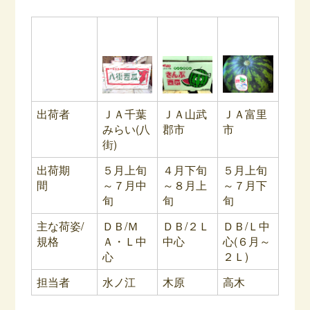
出荷者
ＪＡ千葉
ＪＡ山武
ＪＡ富里
みらい(八
郡市
市
街)
出荷期
５月上旬
４月下旬
５月上旬
間
～７月中
～８月上
～７月下
旬
旬
旬
主な荷姿/
ＤＢ/Ｍ
ＤＢ/２Ｌ
ＤＢ/Ｌ中
規格
Ａ・Ｌ中
中心
心(６月～
心
２Ｌ)
担当者
水ノ江
木原
高木