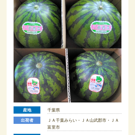
産地
千葉県
出荷者
ＪＡ千葉みらい・ＪＡ山武郡市・ＪＡ
富里市