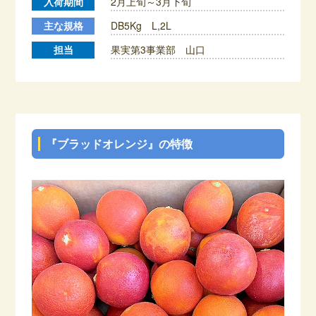
入荷期間
2月上旬～3月下旬
主な規格
DB5Kg L,2L
担当
果実第3事業部 山口
『ブラッドオレンジ』の特徴