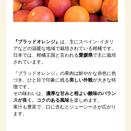
–
『ブラッドオレンジ』
は、主にスペイン･イタリ
アなどの温暖な地域で栽培されている柑橘です。
日本では、柑橘王国と言われる
愛媛県
で主に栽培
されています。
『ブラッドオレンジ』の果肉は鮮やかな赤色に色
づき、ひと目で印象に残る
美しい外観
が大きな特
徴です。
その味わいは、
濃厚な甘みと程よい酸味のバラン
スが良く、コクのある風味
を楽しめます。
果汁も豊富で、口に含むとジューシーさが広がり
ます。
–