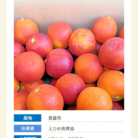
産地
愛媛県
出荷者
えひめ南農協