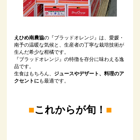
–
えひめ南農協
の『ブラッドオレンジ』は、愛媛・
南予の温暖な気候と、生産者の丁寧な栽培技術が
生んだ希少な柑橘です。
『ブラッドオレンジ』の特徴を存分に味わえる逸
品です。
生食はもちろん、
ジュースやデザート、料理のア
クセントに
も最適です。
–
■
■
これからが旬！