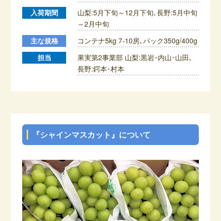
入荷期間
山梨:5月下旬～12月下旬､長野:5月中旬
～2月中旬
主な規格
コンテナ5kg 7-10房､パック350g/400g
担当
果実第2事業部 山梨:黒岩･内山･山田､
長野:鍔本･村本
『シャインマスカット』について