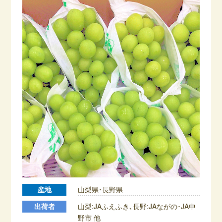
産地
山梨県･長野県
出荷者
山梨:JAふえふき､長野:JAながの･JA中
野市 他