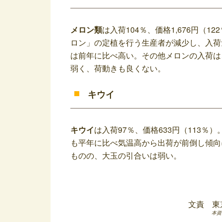
メロン類
は入荷104％、価格1,676円
ロン」の定植を行う生産者が減少し、入荷
は前年に比べ高い。その他メロンの入荷は
弱く、荷動きも良くない。
キウイ
キウイ
は入荷97％、価格633円（113
も平年に比べ気温高から出荷が前倒し傾向
ものの、大玉の引合いは弱い。
文責 東
本資