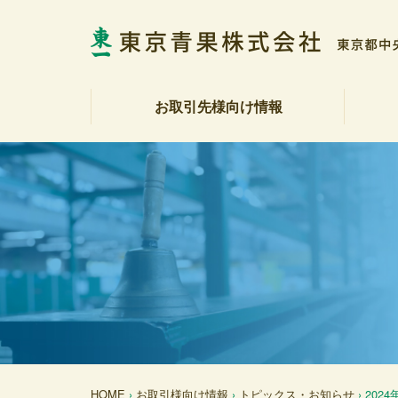
お取引先様向け情報
相場表・入荷数量報告書
野菜・果実展望
トピックス・お知らせ
商品紹介
注文受注室
販促カレンダー
産地カレンダー
公表資料（受託契約約款等）
社長
会社
社会
決算
各部
アク
反社
HOME
›
お取引様向け情報
›
トピックス・お知らせ
› 202