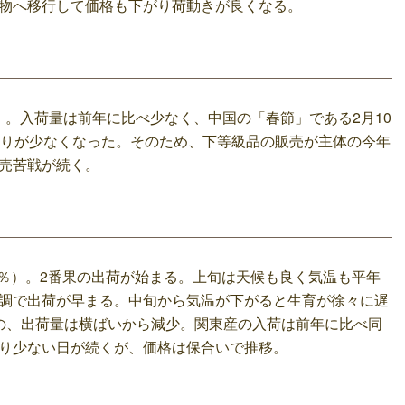
物へ移行して価格も下がり荷動きが良くなる。
1％）。入荷量は前年に比べ少なく、中国の「春節」である2月10
回りが少なくなった。そのため、下等級品の販売が主体の今年
売苦戦が続く。
103％）。2番果の出荷が始まる。上旬は天候も良く気温も平年
調で出荷が早まる。中旬から気温が下がると生育が徐々に遅
の、出荷量は横ばいから減少。関東産の入荷は前年に比べ同
り少ない日が続くが、価格は保合いで推移。