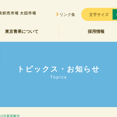
リンク集
文字サイズ
東京青果について
採用情報
挨拶
概要
貢献
公告
ご案内
セス
会的勢力に対する基本方針
トピックス・お知らせ
Topics
4年2月果実概況