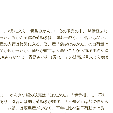
4％）。2月に入り「青島みかん」中心の販売の中、JA伊豆ふじ
った。みかん全体の荷動きは上旬若干鈍く、引合いも弱い。
産の入荷は終盤に入る。香川産「袋掛けみかん」の出荷量は
間が短かったが、価格が前年より高いことから市場集約が進
JAみっかびは「青島みかん（誉れ）」の販売が月末より始ま
05％）。かんきつ類の販売は「ぽんかん」「伊予柑」に「不知
あり、引合いは弱く荷動きが鈍化。「不知火」は加温物から
。「八朔」は広島産が少なく、平年に比べ若干荷動きは良