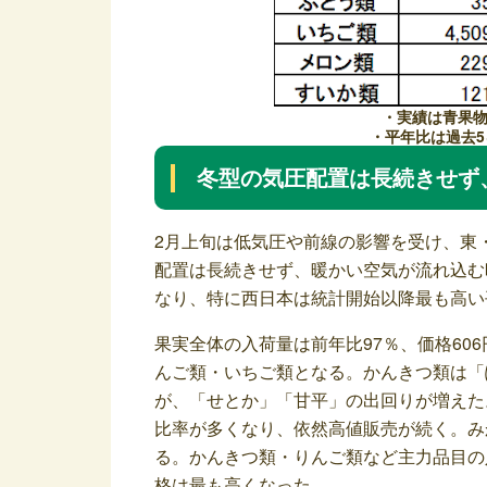
・実績は青果
・平年比は過去
冬型の気圧配置は長続きせず
2月上旬は低気圧や前線の影響を受け、東
配置は長続きせず、暖かい空気が流れ込む
なり、特に西日本は統計開始以降最も高い
果実全体の入荷量は前年比97％、価格60
んご類・いちご類となる。かんきつ類は「
が、「せとか」「甘平」の出回りが増えた
比率が多くなり、依然高値販売が続く。み
る。かんきつ類・りんご類など主力品目の
格は最も高くなった。