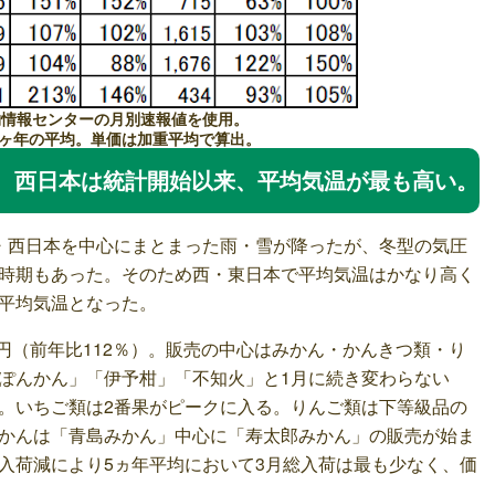
物情報センターの月別速報値を使用。
5ヶ年の平均。単価は加重平均で算出。
、西日本は統計開始以来、平均気温が最も高い。
・西日本を中心にまとまった雨・雪が降ったが、冬型の気圧
時期もあった。そのため西・東日本で平均気温はかなり高く
平均気温となった。
6円（前年比112％）。販売の中心はみかん・かんきつ類・り
ぽんかん」「伊予柑」「不知火」と1月に続き変わらない
。いちご類は2番果がピークに入る。りんご類は下等級品の
かんは「青島みかん」中心に「寿太郎みかん」の販売が始ま
入荷減により5ヵ年平均において3月総入荷は最も少なく、価