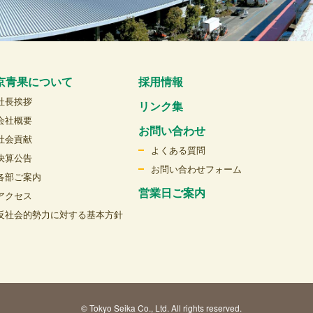
京青果について
採用情報
社長挨拶
リンク集
会社概要
お問い合わせ
社会貢献
よくある質問
決算公告
お問い合わせフォーム
各部ご案内
営業日ご案内
アクセス
反社会的勢力に対する基本方針
© Tokyo Seika Co., Ltd. All rights reserved.