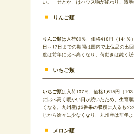
い。「せとか」はハウス物が終わり、露地
りんご類
りんご類
は入荷80％、価格418円（14
日～17日までの期間は国内で上位品の出
度は前年に比べ高くなり、荷動きは鈍く販
いちご類
いちご類
は入荷107％、価格1,615円（
に比べ高く暖かい日が続いたため、生育順
くなる。九州産は2番果の収穫に入るもの
じから徐々に少なくなり、九州産は前年よ
メロン類