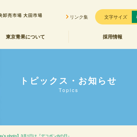
リンク集
文字サイズ
東京青果について
採用情報
挨拶
概要
貢献
公告
ご案内
セス
会的勢力に対する基本方針
トピックス・お知らせ
Topics
day’s photo】3月1日は『デコポン®の日』