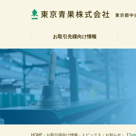
お取引先様向け情報
相場表・入荷数量報告書
野菜・果実展望
トピックス・お知らせ
商品紹介
注文受注室
販促カレンダー
産地カレンダー
公表資料（受託契約約款等）
社長
会社
社会
決算
各部
アク
反社
HOME
›
お取引様向け情報
›
トピックス・お知らせ
› 【To