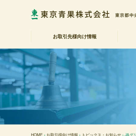
お取引先様向け情報
相場表・入荷数量報告書
野菜・果実展望
トピックス・お知らせ
商品紹介
注文受注室
販促カレンダー
産地カレンダー
公表資料（受託契約約款等）
社長
会社
社会
決算
各部
アク
反社
HOME
›
お取引様向け情報
›
トピックス・お知らせ
› JA