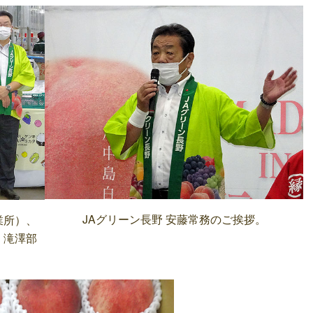
JAグリーン長野 安藤常務のご挨拶。
業所）、
、滝澤部