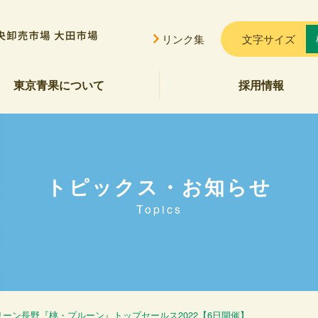
リンク集
文字サイズ
東京青果について
採用情報
挨拶
概要
貢献
公告
ご案内
セス
会的勢力に対する基本方針
トピックス・お知らせ
Topics
グリーン長野『桃・プルーン』トップセールス2022【6日開催】