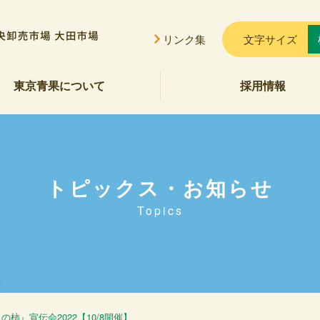
リンク集
文字サイズ
東京青果について
採用情報
挨拶
概要
貢献
公告
ご案内
セス
会的勢力に対する基本方針
トピックス・お知らせ
Topics
良の柿』宣伝会2022【10/8開催】