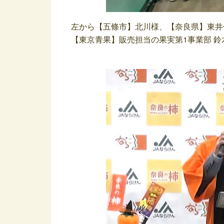
左から【五條市】北川様、【奈良県】東井
【東京青果】販売担当の果実第1事業部 鈴