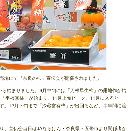
卸売場にて『奈良の柿』宣伝会が開催されました。
ら始まりました。9月中旬には「刀根早生柿」の露地作が始
は「平核無柿」が始まり、11月上旬ピーク。11月に入ると
す。12月下旬まで「冷蔵富有柿」が出回るなど、半年間に渡
、宣伝会当日はJAならけん・奈良県・五條市より関係者が