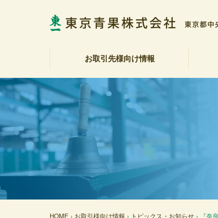
お取引先様向け情報
相場表・入荷数量報告書
野菜・果実展望
トピックス・お知らせ
商品紹介
注文受注室
販促カレンダー
産地カレンダー
公表資料（受託契約約款等）
社長
会社
社会
決算
各部
アク
反社
HOME
›
お取引様向け情報
›
トピックス・お知らせ
› 『奈