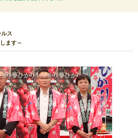
ールス
します～