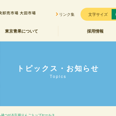
リンク集
文字サイズ
東京青果について
採用情報
挨拶
概要
貢献
公告
ご案内
セス
会的勢力に対する基本方針
トピックス・お知らせ
Topics
県JAつがる弘前りんごトップセールス