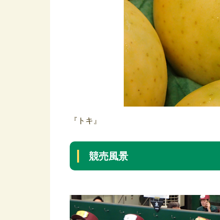
『トキ』
競売風景