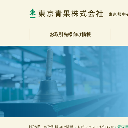
お取引先様向け情報
相場表・入荷数量報告書
野菜・果実展望
トピックス・お知らせ
商品紹介
注文受注室
販促カレンダー
産地カレンダー
公表資料（受託契約約款等）
社長
会社
社会
決算
各部
アク
反社
HOME
›
お取引様向け情報
›
トピックス・お知らせ
› 青森