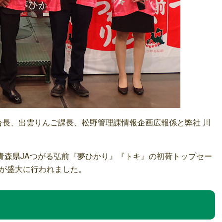
合長、出雲りんご課長、松野管理課情報企画広報係と弊社 川
青森県JAつがる弘前『夢ひかり』『トキ』の初荷トップセー
が盛大に行われました。