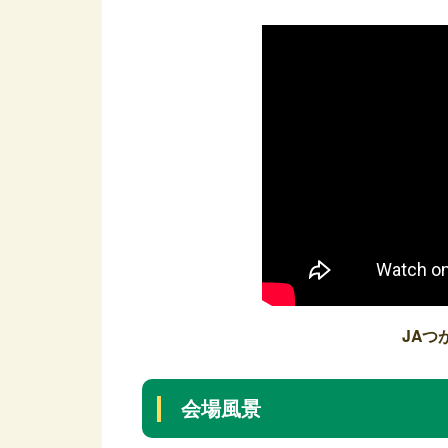
JAつ
会場風景