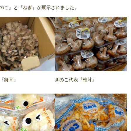
のこ』と『ねぎ』が展示されました。
の『舞茸』
きのこ代表『椎茸』