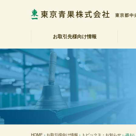
お取引先様向け情報
相場表・入荷数量報告書
野菜・果実展望
トピックス・お知らせ
商品紹介
注文受注室
販促カレンダー
産地カレンダー
公表資料（受託契約約款等）
社長
会社
社会
決算
各部
アク
反社
HOME
›
お取引様向け情報
›
トピックス・お知らせ
› JA