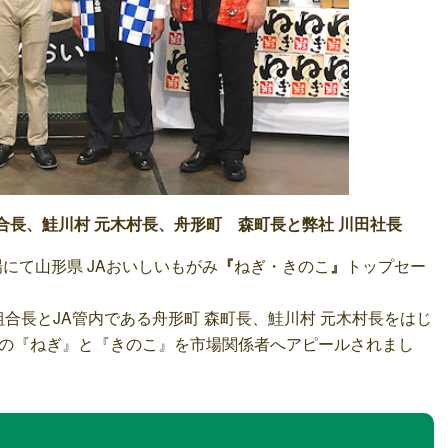
組合長、鮭川村 元木村長、舟形町 森町長と弊社 川田社長
場にて山形県 JAおいしいもがみ
『
ねぎ・きのこ
』
トップセー
組合長とJA管内である舟形町 森町長、鮭川村 元木村長をはじ
の『ねぎ』と『きのこ』を市場関係者へアピールされまし