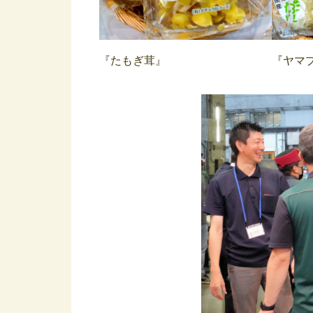
『たもぎ茸』
『ヤマ