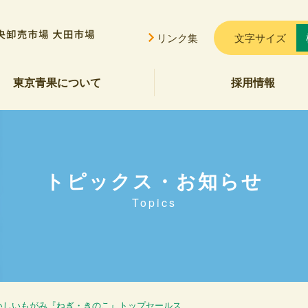
リンク集
文字サイズ
東京青果について
採用情報
挨拶
概要
貢献
公告
ご案内
セス
会的勢力に対する基本方針
トピックス・お知らせ
Topics
おいしいもがみ『ねぎ・きのこ』トップセールス