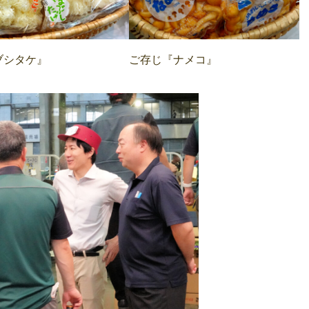
ブシタケ』
ご存じ『ナメコ』