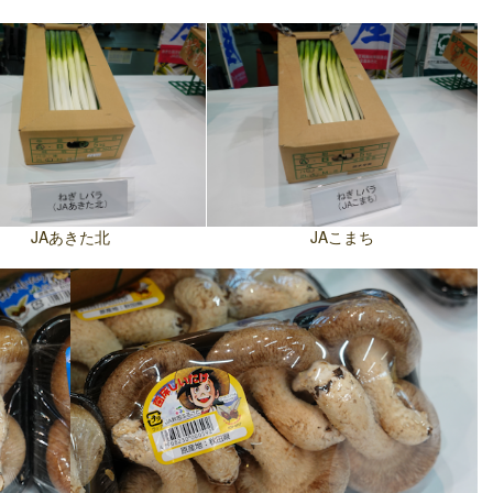
JAあきた北
JAこまち