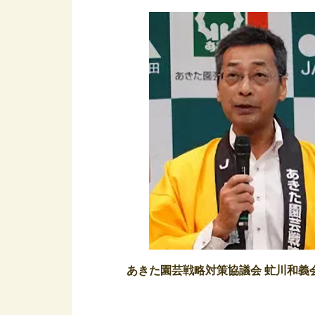
あきた園芸戦略対策協議会 虻川和義
–