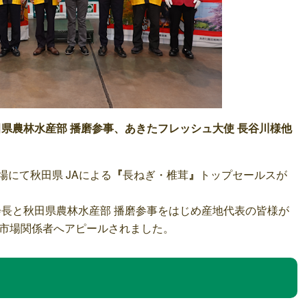
県農林水産部 播磨参事、あきたフレッシュ大使 長谷川様他
場にて秋田県 JAによる
『
長ねぎ・椎茸
』
トップセールスが
会長と秋田県農林水産部 播磨参事をはじめ産地代表の皆様が
市場関係者へアピールされました。