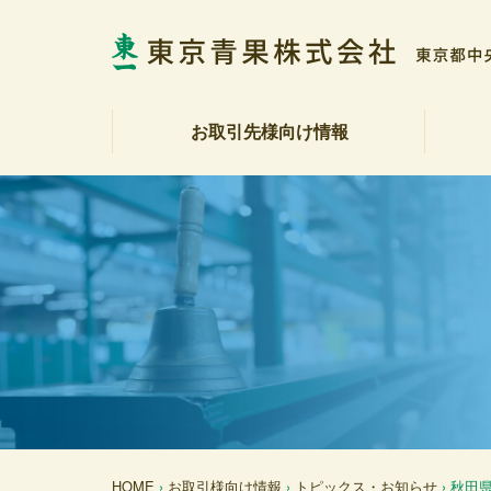
お取引先様向け情報
相場表・入荷数量報告書
野菜・果実展望
トピックス・お知らせ
商品紹介
注文受注室
販促カレンダー
産地カレンダー
公表資料（受託契約約款等）
社長
会社
社会
決算
各部
アク
反社
HOME
›
お取引様向け情報
›
トピックス・お知らせ
› 秋田