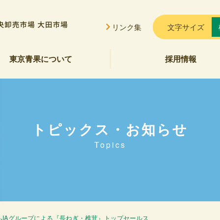
リンク集
文字サイズ
東京青果について
採用情報
挨拶
概要
貢献
公告
ご案内
セス
会的勢力に対する基本方針
トピックス・お知らせ
Topics
県JAグループによる『長ねぎ・椎茸』トップセールス