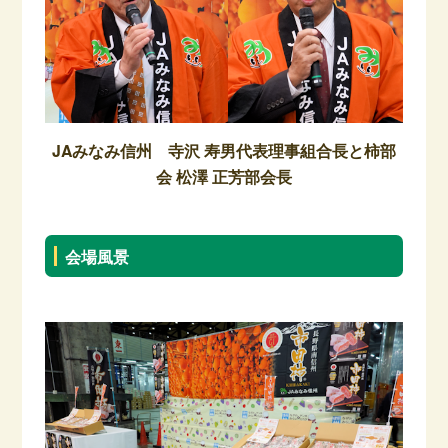
JAみなみ信州 寺沢 寿男代表理事組合長と柿部
会 松澤 正芳部会長
会場風景