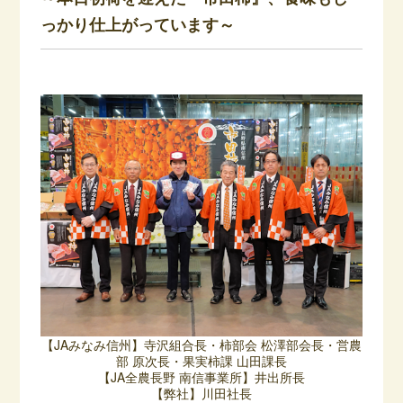
っかり仕上がっています～
【JAみなみ信州】寺沢組合長・柿部会 松澤部会長・営農
部 原次長・果実柿課 山田課長
【JA全農長野 南信事業所】井出所長
【弊社】川田社長