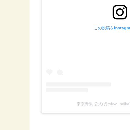
この投稿をInstag
東京青果 公式(@tokyo_se