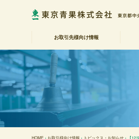
お取引先様向け情報
相場表・入荷数量報告書
野菜・果実展望
トピックス・お知らせ
商品紹介
注文受注室
販促カレンダー
産地カレンダー
公表資料（受託契約約款等）
社長
会社
社会
決算
各部
アク
反社
HOME
›
お取引様向け情報
›
トピックス・お知らせ
› 【1