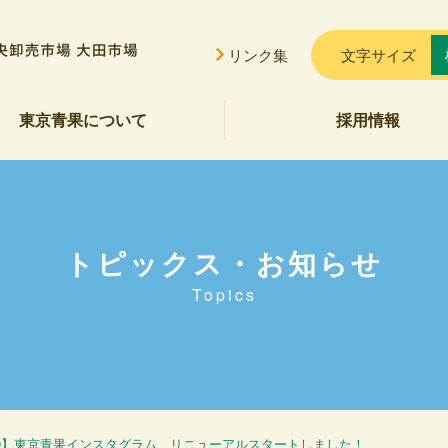
リンク集
文字サイズ
東京青果について
採用情報
挨拶
概要
貢献
公告
ご案内
セス
会的勢力に対する基本方針
トピックス・お知らせ
Topics
2/9】東京青果インスタグラム、リニューアルスタートしました！