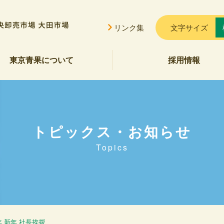
リンク集
文字サイズ
東京青果について
採用情報
挨拶
概要
貢献
公告
ご案内
セス
会的勢力に対する基本方針
トピックス・お知らせ
Topics
5年 新年 社長挨拶