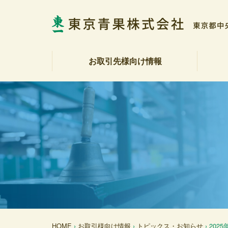
お取引先様向け情報
相場表・入荷数量報告書
野菜・果実展望
トピックス・お知らせ
商品紹介
注文受注室
販促カレンダー
産地カレンダー
公表資料（受託契約約款等）
社長
会社
社会
決算
各部
アク
反社
HOME
›
お取引様向け情報
›
トピックス・お知らせ
› 202