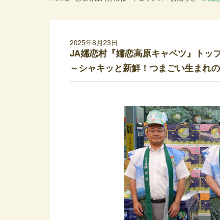
2025年6月23日
JA嬬恋村『嬬恋高原キャベツ』トッ
～シャキッと新鮮！つまごい生まれの