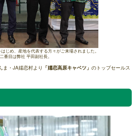
長をはじめ、産地を代表する方々がご来場されました。
二番目は弊社 平田副社長。
ぐんま・JA嬬恋村より
「嬬恋高原キャベツ」
のトップセールス