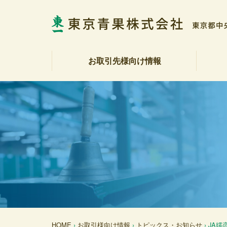
お取引先様向け情報
相場表・入荷数量報告書
野菜・果実展望
トピックス・お知らせ
商品紹介
注文受注室
販促カレンダー
産地カレンダー
公表資料（受託契約約款等）
社長
会社
社会
決算
各部
アク
反社
HOME
›
お取引様向け情報
›
トピックス・お知らせ
› JA