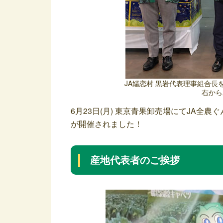
JA嬬恋村 黒岩代表理事組合
右から
6月23日(月) 東京青果卸売場にてJA全農
が開催されました！
産地代表者のご挨拶