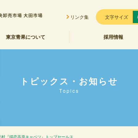
リンク集
文字サイズ
東京青果について
採用情報
挨拶
概要
貢献
公告
ご案内
セス
会的勢力に対する基本方針
トピックス・お知らせ
Topics
嬬恋村『嬬恋高原キャベツ』トップセールス