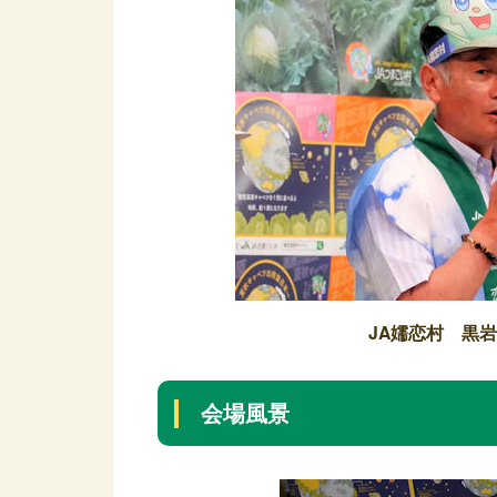
JA嬬恋村 黒
会場風景