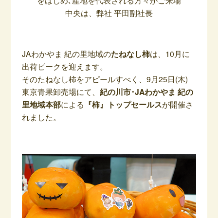
をはじめ､産地を代表される方々がご来場
中央は、弊社 平田副社長
–
JAわかやま 紀の里地域の
たねなし柿
は、10月に
出荷ピークを迎えます。
そのたねなし柿をアピールすべく、9月25日(木)
東京青果卸売場にて、
紀の川市
･
JAわかやま 紀の
里地域本部
による
『柿』トップセールス
が開催さ
れました。
–