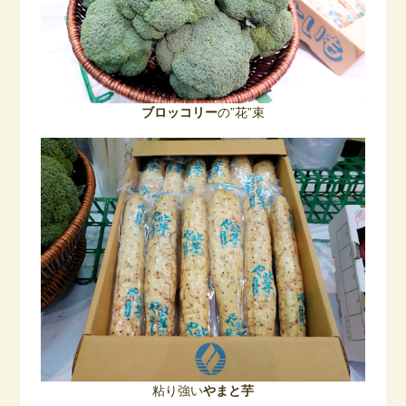
ブロッコリー
の”花”束
粘り強い
やまと芋