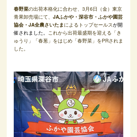
春野菜
の出荷本格化に合わせ、3月6日（金）東京
青果卸売場にて、
JAふかや・深谷市・ふかや園芸
協会・JA全農さいたま
によるトップセールス
が開
催されました。
これから出荷最盛期を迎える「き
ゅうり」「春葱」をはじめ「春野菜」をPRされま
した。
–