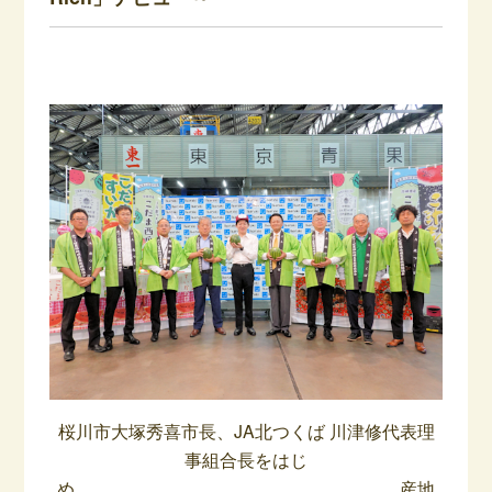
桜川市大塚秀喜市長、JA北つくば 川津修代表理
事組合長をはじ
め､ 産地