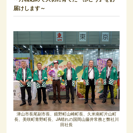
届けします～
津山市長尾副市長、鏡野町山崎町長、久米南町片山町
長、美咲町青野町長、JA晴れの国岡山藤井常務と弊社川
田社長