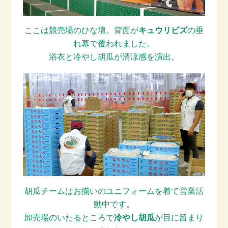
ここは競売場のひな壇。背面が
キュウリビズ
の垂
れ幕で覆われました。
浴衣と冷やし胡瓜が清涼感を演出。
胡瓜チームはお揃いのユニフォームを着て営業活
動中です。
卸売場のいたるところで
冷やし胡瓜
が目に留まり