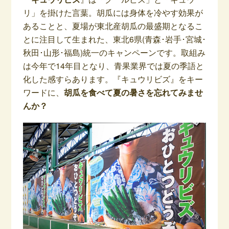
リ」を掛けた言葉。胡瓜には身体を冷やす効果が
あることと、夏場が東北産胡瓜の最盛期となるこ
とに注目して生まれた、東北6県(青森･岩手･宮城･
秋田･山形･福島)統一のキャンペーンです。取組み
は今年で14年目となり、青果業界では夏の季語と
化した感すらあります。『キュウリビズ』をキー
ワードに、
胡瓜を食べて夏の暑さを忘れてみませ
んか？