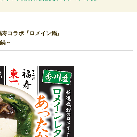
んだ福寿コラボ『ロメイン鍋』
鍋～