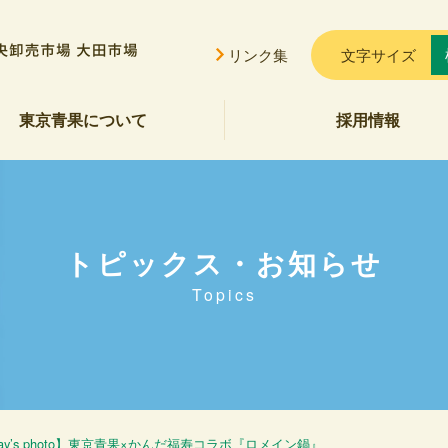
リンク集
文字サイズ
東京青果について
採用情報
挨拶
概要
貢献
公告
ご案内
セス
会的勢力に対する基本方針
トピックス・お知らせ
Topics
oday’s photo】東京青果×かんだ福寿コラボ『ロメイン鍋』