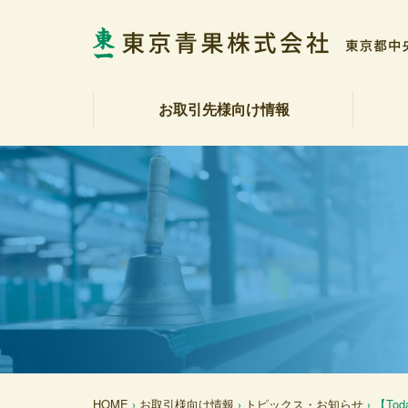
お取引先様向け情報
相場表・入荷数量報告書
野菜・果実展望
トピックス・お知らせ
商品紹介
注文受注室
販促カレンダー
産地カレンダー
公表資料（受託契約約款等）
社長
会社
社会
決算
各部
アク
反社
HOME
›
お取引様向け情報
›
トピックス・お知らせ
› 【T