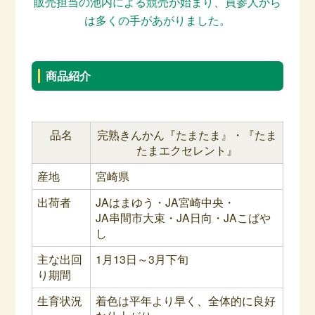
販売担当の池内による競売が始まり、買参人から
は多くの手があがりました。
商品紹介
品名
完熟きんかん『たまたま』・『たま
たまエクセレント』
産地
宮崎県
出荷者
JAはまゆう・JA宮崎中央・
JA串間市大束・JA日向・JAこばや
し
主な出回
1月13日～3月下旬
り期間
生育状況
着色は平年より早く、全体的に良好