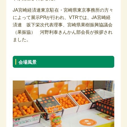
JA宮崎経済連東京駐在・宮崎県東京事務所の方々
によって展示PRが行われ、VTRでは、JA宮崎経
済連 坂下栄次代表理事、宮崎県果樹振興協議会
（果振協） 河野利泰きんかん部会長が挨拶され
ました。
会場風景